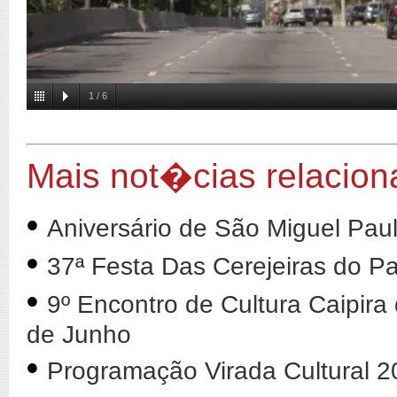
1
/
6
Mais not�cias relacion
•
Aniversário de São Miguel Paul
•
37ª Festa Das Cerejeiras do 
•
9º Encontro de Cultura Caipira
de Junho
•
Programação Virada Cultural 2