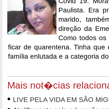
Covid 19. Mora
Paulista. Era 
marido, també
direção da Eme
Como todos os d
ficar de quarentena. Tinha que
família enlutada e a categoria d
Mais not�cias relacio
•
LIVE PELA VIDA EM SÃO MI