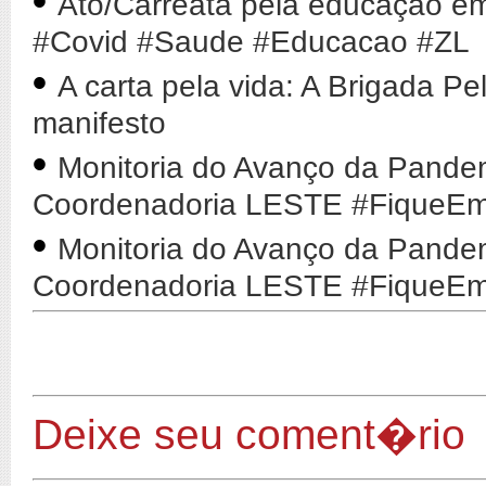
•
Ato/Carreata pela educação em
#Covid #Saude #Educacao #ZL
•
A carta pela vida: A Brigada 
manifesto
•
Monitoria do Avanço da Pande
Coordenadoria LESTE #FiqueE
•
Monitoria do Avanço da Pande
Coordenadoria LESTE #FiqueE
Deixe seu coment�rio