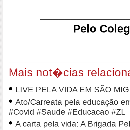
______________
Pelo Coleg
Mais not�cias relacio
•
LIVE PELA VIDA EM SÃO MI
•
Ato/Carreata pela educação em
#Covid #Saude #Educacao #ZL
•
A carta pela vida: A Brigada 