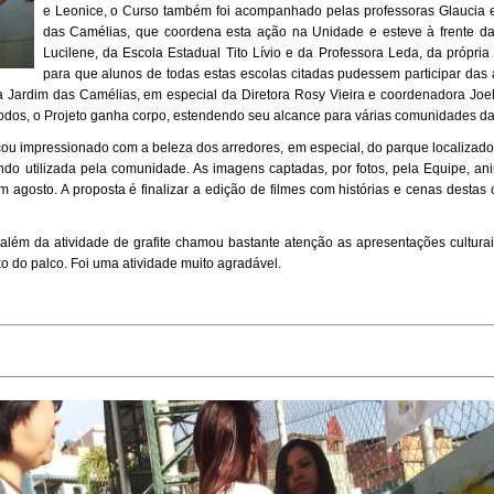
e Leonice, o Curso também foi acompanhado pelas professoras Glaucia e
das Camélias, que coordena esta ação na Unidade e esteve à frente das 
Lucilene, da Escola Estadual Tito Lívio e da Professora Leda, da própria
para que alunos de todas estas escolas citadas pudessem participar das
Jardim das Camélias, em especial da Diretora Rosy Vieira e coordenadora Joe
todos, o Projeto ganha corpo, estendendo seu alcance para várias comunidades da
icou impressionado com a beleza dos arredores, em especial, do parque localizad
do utilizada pela comunidade. As imagens captadas, por fotos, pela Equipe, an
m agosto. A proposta é finalizar a edição de filmes com histórias e cenas desta
 além da atividade de grafite chamou bastante atenção as apresentações cultur
 do palco. Foi uma atividade muito agradável.