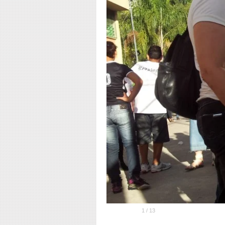
1
/
13