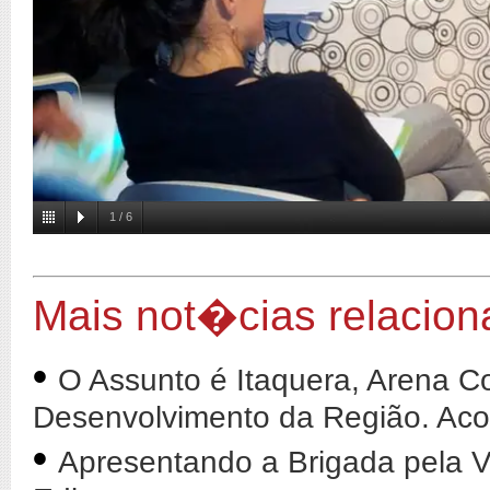
1
/
6
Mais not�cias relacio
•
O Assunto é Itaquera, Arena Co
Desenvolvimento da Região. Ac
•
Apresentando a Brigada pela V