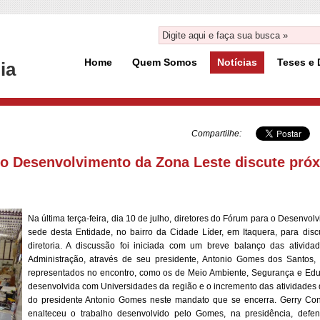
Home
Quem Somos
Notícias
Teses e 
ia
Compartilhe:
 o Desenvolvimento da Zona Leste discute próx
Na última terça-feira, dia 10 de julho, diretores do Fórum para o Desenvo
sede desta Entidade, no bairro da Cidade Líder, em Itaquera, para dis
diretoria. A discussão foi iniciada com um breve balanço das ativid
Administração, através de seu presidente, Antonio Gomes dos Santos
representados no encontro, como os de Meio Ambiente, Segurança e Educ
desenvolvida com Universidades da região e o incremento das atividades
do presidente Antonio Gomes neste mandato que se encerra. Gerry Con
enalteceu o trabalho desenvolvido pelo Gomes, na presidência, def