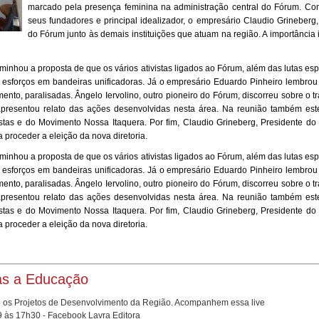
marcado pela presença feminina na administração central do Fórum. Con
seus fundadores e principal idealizador, o empresário Claudio Grineberg
do Fórum junto às demais instituições que atuam na região. A importância 
inhou a proposta de que os vários ativistas ligados ao Fórum, além das lutas es
s esforços em bandeiras unificadoras. Já o empresário Eduardo Pinheiro lembro
nto, paralisadas. Ângelo Iervolino, outro pioneiro do Fórum, discorreu sobre o 
resentou relato das ações desenvolvidas nesta área. Na reunião também este
istas e do Movimento Nossa Itaquera. Por fim, Claudio Grineberg, Presidente d
proceder a eleição da nova diretoria.
inhou a proposta de que os vários ativistas ligados ao Fórum, além das lutas es
s esforços em bandeiras unificadoras. Já o empresário Eduardo Pinheiro lembro
nto, paralisadas. Ângelo Iervolino, outro pioneiro do Fórum, discorreu sobre o 
resentou relato das ações desenvolvidas nesta área. Na reunião também este
istas e do Movimento Nossa Itaquera. Por fim, Claudio Grineberg, Presidente d
proceder a eleição da nova diretoria.
as a Educação
 e os Projetos de Desenvolvimento da Região. Acompanhem essa live
9 às 17h30 - Facebook Lavra Editora