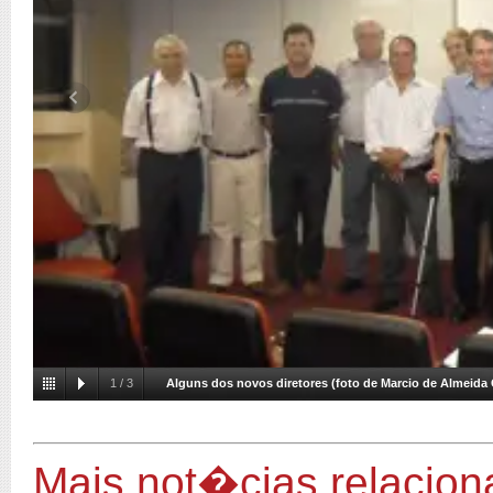
1
/
3
Alguns dos novos diretores (foto de Marcio de Almeida 
Mais not�cias relacio