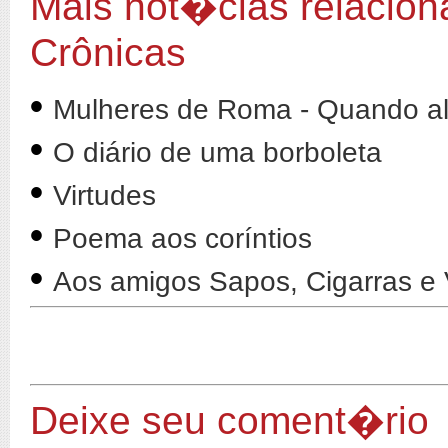
Mais not�cias relacion
Crônicas
•
Mulheres de Roma - Quando al
•
O diário de uma borboleta
•
Virtudes
•
Poema aos coríntios
•
Aos amigos Sapos, Cigarras e
Deixe seu coment�rio