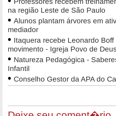
•
Professores recebem treiname
na região Leste de São Paulo
•
Alunos plantam árvores em ativ
mediador
•
Itaquera recebe Leonardo Boff
movimento - Igreja Povo de De
•
Natureza Pedagógica - Sabere
Infantil
•
Conselho Gestor da APA do Car
Deixe seu coment�rio