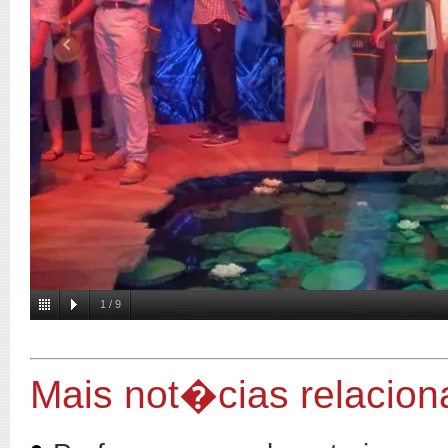
1
/
9
Mais not�cias relacio